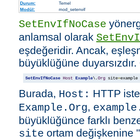
Durum:
Temel
Modül:
mod_setenvif
yönerg
SetEnvIfNoCase
anlamsal olarak
SetEnvI
eşdeğeridir. Ancak, eşleş
büyüklüğüne duyarsızdır.
SetEnvIfNoCase
Host
Example
\.
Org
 site
=
example
Burada,
HTTP iste
Host:
,
Example.Org
example
büyüklüğünce farklı benzer
ortam değişkenine "
site