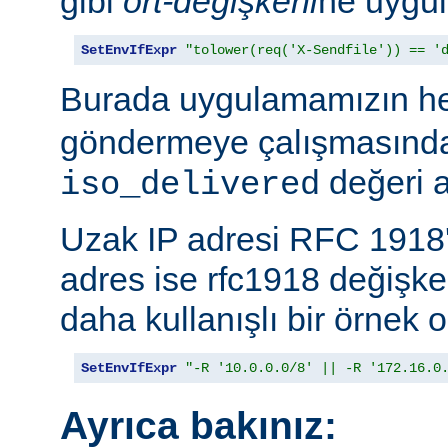
gibi
ort-değişkeni
ne uygul
SetEnvIfExpr
"tolower(req('X-Sendfile')) == '
Burada uygulamamızın h
göndermeye çalışmasında
değeri a
iso_delivered
Uzak IP adresi RFC 1918'
adres ise rfc1918 değişk
daha kullanışlı bir örnek o
SetEnvIfExpr
"-R '10.0.0.0/8' || -R '172.16.0
Ayrıca bakınız: