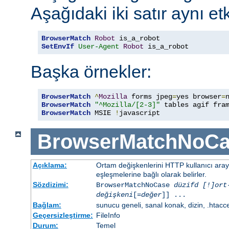
Aşağıdaki iki satır aynı etk
BrowserMatch
Robot
SetEnvIf
User-Agent
Robot
 is_a_robot
Başka örnekler:
BrowserMatch
^
Mozilla
 forms jpeg
=
yes browser
=
BrowserMatch
"^Mozilla/[2-3]"
BrowserMatch
 MSIE 
!
javascript
BrowserMatchNoCa
Açıklama:
Ortam değişkenlerini HTTP kullanıcı ara
eşleşmelerine bağlı olarak belirler.
Sözdizimi:
BrowserMatchNoCase
düzifd [!]ort
değişkeni
[=
değer
]] ...
Bağlam:
sunucu geneli, sanal konak, dizin, .htacc
Geçersizleştirme:
FileInfo
Durum:
Temel