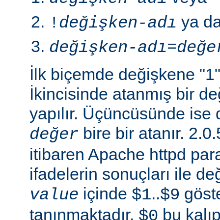
ya d
!
değişken-adı
değişken-adı
=
değe
İlk biçemde değişkene "1" 
İkincisinde atanmış bir 
yapılır. Üçüncüsünde ise 
bire bir atanır. 2
değer
itibaren Apache httpd para
ifadelerin sonuçları ile de
içinde
..
göste
value
$1
$9
tanınmaktadır.
bu kalıp
$0