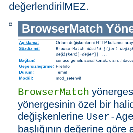
değerlendirilMEZ.
BrowserMatch
Yöne
Açıklama:
Ortam değişkenlerini HTTP kullanıcı aray
Sözdizimi:
BrowserMatch
düzifd [!]ort-değiş
değişkeni
[=
değer
]] ...
Bağlam:
sunucu geneli, sanal konak, dizin, .htacc
Geçersizleştirme:
FileInfo
Durum:
Temel
Modül:
mod_setenvif
yönerges
BrowserMatch
yönergesinin özel bir hali
değişkenlerine
User-Ag
başlığının değerine göre 