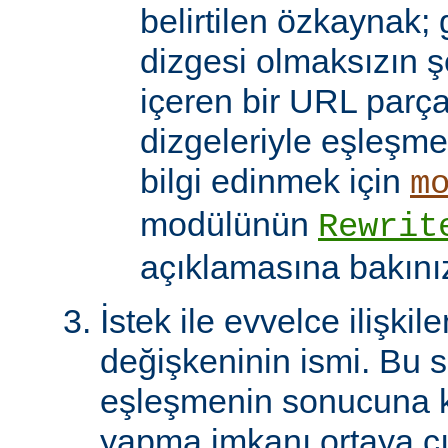
belirtilen özkaynak; 
dizgesi olmaksızın 
içeren bir URL parça
dizgeleriyle eşleşmel
bilgi edinmek için
m
modülünün
Rewrit
açıklamasına bakını
İstek ile evvelce ilişkil
değişkeninin ismi. Bu 
eşleşmenin sonucuna k
yapma imkanı ortaya çı