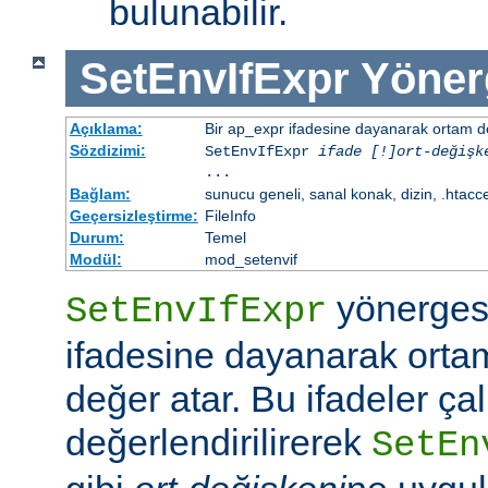
bulunabilir.
SetEnvIfExpr
Yöner
Açıklama:
Bir ap_expr ifadesine dayanarak ortam d
Sözdizimi:
SetEnvIfExpr
ifade [!]ort-değişk
...
Bağlam:
sunucu geneli, sanal konak, dizin, .htacc
Geçersizleştirme:
FileInfo
Durum:
Temel
Modül:
mod_setenvif
yönergesi
SetEnvIfExpr
ifadesine dayanarak orta
değer atar. Bu ifadeler ç
değerlendirilirerek
SetEn