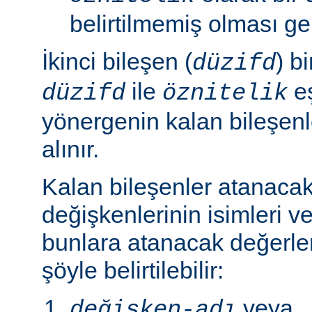
belirtilmemiş olması ger
İkinci bileşen (
) b
düzifd
ile
eş
düzifd
öznitelik
yönergenin kalan bileşen
alınır.
Kalan bileşenler atanaca
değişkenlerinin isimleri ve
bunlara atanacak değerle
şöyle belirtilebilir:
veya
değişken-adı