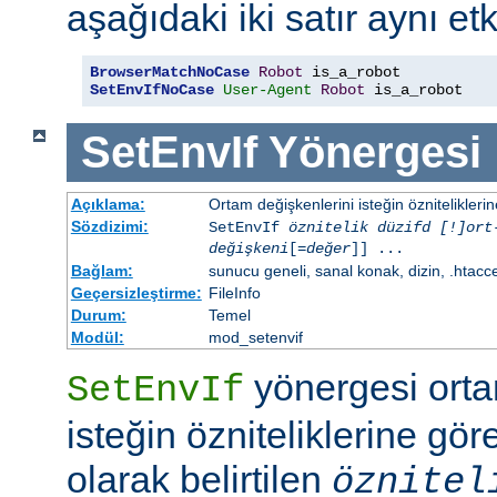
aşağıdaki iki satır aynı etk
BrowserMatchNoCase
Robot
SetEnvIfNoCase
User-Agent
Robot
 is_a_robot
SetEnvIf
Yönergesi
Açıklama:
Ortam değişkenlerini isteğin özniteliklerin
Sözdizimi:
SetEnvIf
öznitelik düzifd [!]ort
değişkeni
[=
değer
]] ...
Bağlam:
sunucu geneli, sanal konak, dizin, .htacc
Geçersizleştirme:
FileInfo
Durum:
Temel
Modül:
mod_setenvif
yönergesi orta
SetEnvIf
isteğin özniteliklerine göre
olarak belirtilen
öznitel