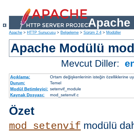
Apache 
Apache
>
HTTP Sunucusu
>
Belgeleme
>
Sürüm 2.4
>
Modüller
Apache Modülü mod
Mevcut Diller:
e
Açıklama:
Ortam değişkenlerinin isteğin özelliklerine 
Durum:
Temel
Modül Betimleyici:
setenvif_module
Kaynak Dosyası:
mod_setenvif.c
Özet
modülü dahi
mod_setenvif