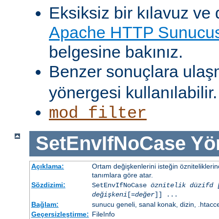
Eksiksiz bir kılavuz ve 
Apache HTTP Sunucusu
belgesine bakınız.
Benzer sonuçlara ulaş
yönergesi kullanılabilir.
mod_filter
SetEnvIfNoCase
Yö
Açıklama:
Ortam değişkenlerini isteğin öznitelikler
tanımlara göre atar.
Sözdizimi:
SetEnvIfNoCase
öznitelik düzifd 
değişkeni
[=
değer
]] ...
Bağlam:
sunucu geneli, sanal konak, dizin, .htacc
Geçersizleştirme:
FileInfo