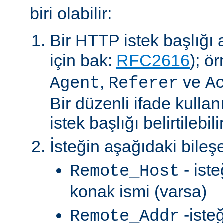
biri olabilir:
Bir HTTP istek başlığı al
için bak:
RFC2616
); ö
,
ve
Agent
Referer
A
Bir düzenli ifade kullan
istek başlığı belirtilebilir
İsteğin aşağıdaki bileşe
- ist
Remote_Host
konak ismi (varsa)
-iste
Remote_Addr