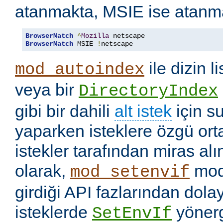
atanmakta, MSIE ise atanm
BrowserMatch
^
Mozilla
BrowserMatch
 MSIE 
!
netscape
ile dizin l
mod_autoindex
veya bir
DirectoryIndex
gibi bir dahili
alt istek
için s
yaparken isteklere özgü ort
istekler tarafından miras a
olarak,
mod
mod_setenvif
girdiği API fazlarından dolay
isteklerde
yönerge
SetEnvIf