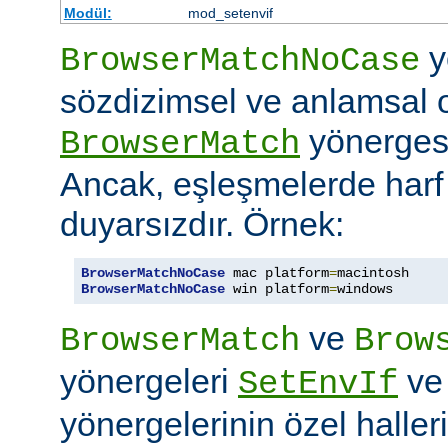
Modül:
mod_setenvif
y
BrowserMatchNoCase
sözdizimsel ve anlamsal 
yönergesi
BrowserMatch
Ancak, eşleşmelerde har
duyarsızdır. Örnek:
BrowserMatchNoCase
 mac platform
=
BrowserMatchNoCase
 win platform
=
windows
ve
BrowserMatch
Brow
yönergeleri
v
SetEnvIf
yönergelerinin özel haller