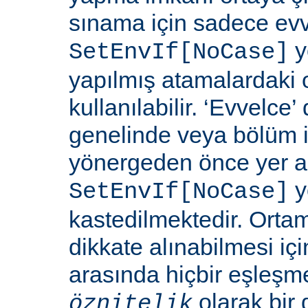
sınama için sadece ev
y
SetEnvIf[NoCase]
yapılmış atamalardaki 
kullanılabilir. ‘Evvelce
genelinde veya bölüm 
yönergeden önce yer a
y
SetEnvIf[NoCase]
kastedilmektedir. Orta
dikkate alınabilmesi için
arasında hiçbir eşleş
olarak bir 
öznitelik