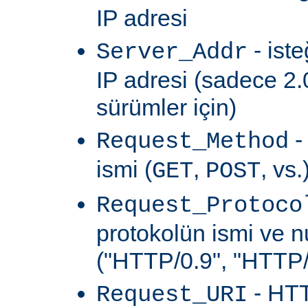
IP adresi
- ist
Server_Addr
IP adresi (sadece 2.
sürümler için)
-
Request_Method
ismi (
,
, vs.
GET
POST
Request_Protoco
protokolün ismi ve 
("HTTP/0.9", "HTTP/1
- HTT
Request_URI