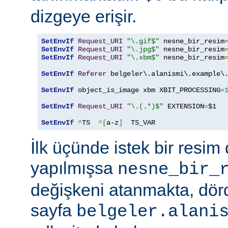
dizgeye erişir.
SetEnvIf
Request_URI
"\.gif$"
 nesne_bir_resim
SetEnvIf
Request_URI
"\.jpg$"
 nesne_bir_resim
SetEnvIf
Request_URI
"\.xbm$"
 nesne_bir_resim
SetEnvIf
Referer
 belgeler\.alanismi\.example\.
SetEnvIf
 object_is_image xbm XBIT_PROCESSING
=
SetEnvIf
Request_URI
"\.(.*)$"
 EXTENSION
=
$1

SetEnvIf
^
TS  
^[
a-z
]
  TS_VAR
İlk üçünde istek bir resim 
yapılmışsa
nesne_bir_
değişkeni atanmakta, dö
sayfa
belgeler.alani