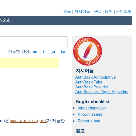
모듈
|
지시어들
|
FAQ
|
용어
|
사이트맵
 2.4
가능한 언어:
en
|
fr
|
ja
|
ko
지시어들
AuthBasicAuthoritative
AuthBasicFake
AuthBasicProvider
AuthBasicUseDigestAlgorithm
Bugfix checklist
httpd changelog
Known issues
ion은
가 제공한
mod_auth_digest
Report a bug
참고