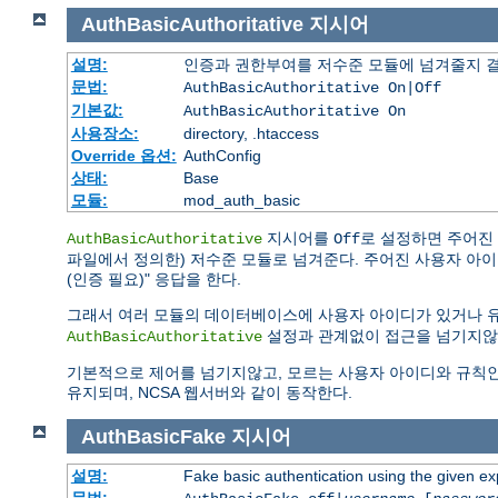
AuthBasicAuthoritative
지시어
설명:
인증과 권한부여를 저수준 모듈에 넘겨줄지 
문법:
AuthBasicAuthoritative On|Off
기본값:
AuthBasicAuthoritative On
사용장소:
directory, .htaccess
Override 옵션:
AuthConfig
상태:
Base
모듈:
mod_auth_basic
지시어를
로 설정하면 주어진
AuthBasicAuthoritative
Off
파일에서 정의한) 저수준 모듈로 넘겨준다. 주어진 사용자 아이디나 
(인증 필요)" 응답을 한다.
그래서 여러 모듈의 데이터베이스에 사용자 아이디가 있거나 
설정과 관계없이 접근을 넘기지않
AuthBasicAuthoritative
기본적으로 제어를 넘기지않고, 모르는 사용자 아이디와 규칙인 경우 "
유지되며, NCSA 웹서버와 같이 동작한다.
AuthBasicFake
지시어
설명:
Fake basic authentication using the given 