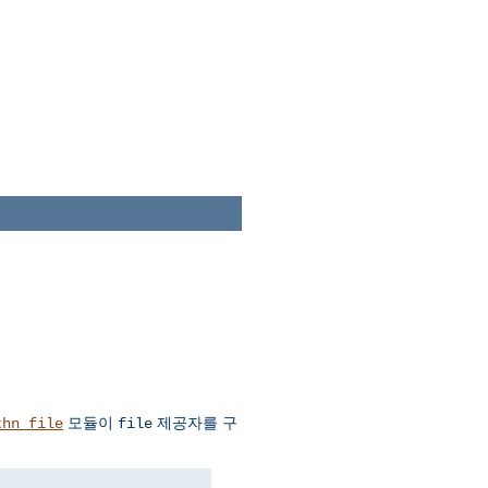
모듈이
제공자를 구
thn_file
file