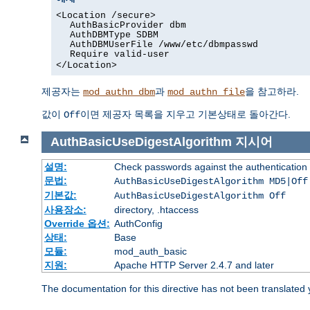
<Location /secure>
AuthBasicProvider dbm
AuthDBMType SDBM
AuthDBMUserFile /www/etc/dbmpasswd
Require valid-user
</Location>
제공자는
과
을 참고하라.
mod_authn_dbm
mod_authn_file
값이
이면 제공자 목록을 지우고 기본상태로 돌아간다.
Off
AuthBasicUseDigestAlgorithm
지시어
설명:
Check passwords against the authentication pr
문법:
AuthBasicUseDigestAlgorithm MD5|Off
기본값:
AuthBasicUseDigestAlgorithm Off
사용장소:
directory, .htaccess
Override 옵션:
AuthConfig
상태:
Base
모듈:
mod_auth_basic
지원:
Apache HTTP Server 2.4.7 and later
The documentation for this directive has not been translated 